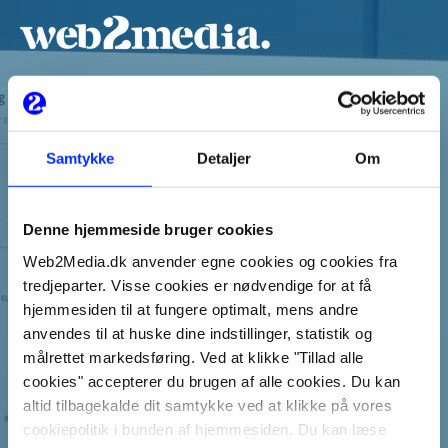
fddfsfdsnittet? Vi har samlet vores kunders konvertering som 
#F1F1F1
#F1F1F1
BEREGN EKSTRA OMSÆTNING MED
KONVERTERINGSOPTIMERING
Samtykke
Detaljer
Om
Med konverteringsoptimering fokuserer du på at gøre
dine besøgende til kunder frem for bare at skaffe flere,
Denne hjemmeside bruger cookies
der måske ikke køber. Indtast 3 tal og se, hvor meget
ekstra omsætning du potentielt kan få ud af din webshop
Web2Media.dk anvender egne cookies og cookies fra
med konverteringsoptimering.
tredjeparter. Visse cookies er nødvendige for at få
hjemmesiden til at fungere optimalt, mens andre
anvendes til at huske dine indstillinger, statistik og
målrettet markedsføring. Ved at klikke "Tillad alle
cookies" accepterer du brugen af alle cookies. Du kan
altid tilbagekalde dit samtykke ved at klikke på vores
Se tal i Google Analytics
cookiepolitik i bunden af hjemmesiden. Du kan læse