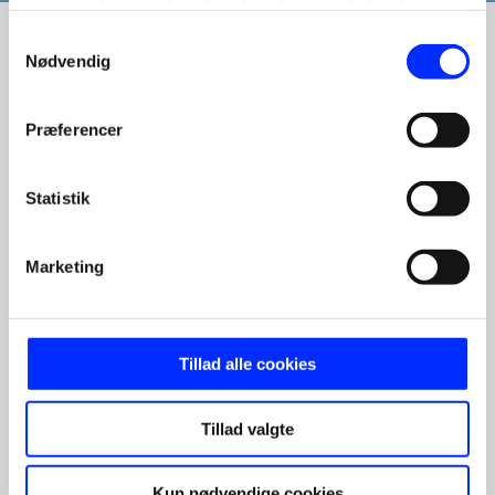
mere om brugen af cookies
her
, ligesom du kan læse
mere om vores behandling af personoplysninger
her
.
Samtykkevalg
Nødvendig
Se tal i Google Analytics
Præferencer
Statistik
Marketing
0
10
Se tal i Google Analytics
Tillad alle cookies
Din omsætning pr./md. i kr.
Tillad valgte
Kun nødvendige cookies